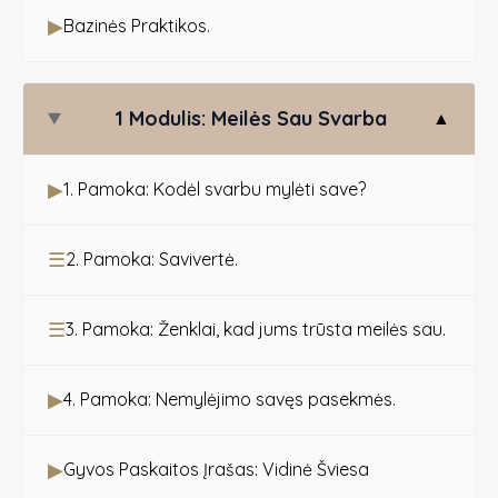
▶
Bazinės Praktikos.
1 Modulis: Meilės Sau Svarba
▲
▶
1. Pamoka: Kodėl svarbu mylėti save?
☰
2. Pamoka: Savivertė.
☰
3. Pamoka: Ženklai, kad jums trūsta meilės sau.
▶
4. Pamoka: Nemylėjimo savęs pasekmės.
▶
Gyvos Paskaitos Įrašas: Vidinė Šviesa