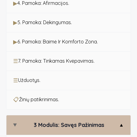
▶
4. Pamoka: Afirmacijos.
▶
5. Pamoka: Dėkingumas.
▶
6. Pamoka: Baimė Ir Komforto Zona.
☰
7. Pamoka: Tinkamas Kvėpavimas.
☰
Užduotys.
📋
Žinių patikrinimas.
3 Modulis: Savęs Pažinimas
▲