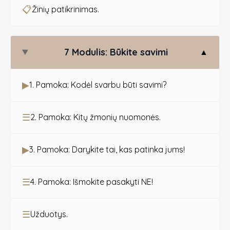
📋
Žinių patikrinimas.
7 Modulis: Būkite savimi
▲
▶
1. Pamoka: Kodėl svarbu būti savimi?
☰
2. Pamoka: Kitų žmonių nuomonės.
▶
3. Pamoka: Darykite tai, kas patinka jums!
☰
4. Pamoka: Išmokite pasakyti NE!
☰
Užduotys.