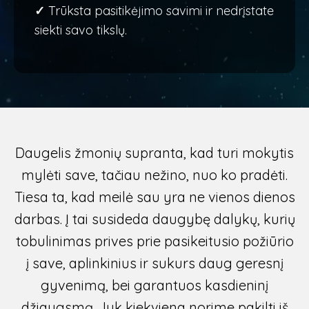
✓
Trūksta pasitikėjimo savimi ir nedrįstate
siekti savo tikslų.
Daugelis žmonių supranta, kad turi mokytis
mylėti save, tačiau nežino, nuo ko pradėti.
Tiesa ta, kad meilė sau yra ne vienos dienos
darbas. Į tai susideda daugybę dalykų, kurių
tobulinimas prives prie pasikeitusio požiūrio
į save, aplinkinius ir sukurs daug geresnį
gyvenimą, bei garantuos kasdieninį
džiaugsmą. Juk kiekviena norime pakilti iš