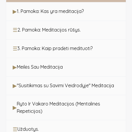
▶
1. Pamoka: Kas yra meditacija?
☰
2. Pamoka: Meditacijos rūšys.
☰
3. Pamoka: Kaip pradėti medituoti?
▶
Meilės Sau Meditacija
▶
"Susitikimas su Savimi Veidrodyje" Meditacija
Ryto Ir Vakaro Meditacijos (Mentalinės
▶
Repeticijos)
☰
Užduotys.