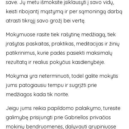
save. Jų metu išmoksite įsiklausyti į savo vidų,
keisti ribojantį mąstymą ir per sąmoningą darbą
atrasti tikrąjį savo grožį bei vertę.
Mokymuose rasite tiek rašytinę medžiagą, tiek
įrašytas paskaitas, praktikas, meditacijas ir žinių
patikrinimus, kurie padės pasiekti maksimalų
rezultatą ir realius pokyčius kasdienybėje.
Mokymai yra neterminuoti, todėl galite mokytis
jums patogiausiu tempu ir sugrįžti prie
medžiagos kada tik norite.
Jeigu jums reikia papildomo palaikymo, turėsite
galimybę prisijungti prie Gabriellos privačios
mokinių bendruomenės, dalyvauti grupiniuose