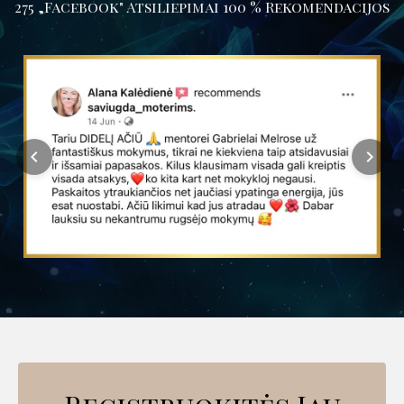
275 „Facebook" Atsiliepimai 100 % Rekomendacijos
chevron_left
chevron_right