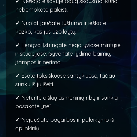
✓
Nešiojate savyje daug skausmo, kurio
nebemokate paleisti.
✓
Nuolat jaučiate tuštumą ir ieškote
kažko, kas jus užpildytų.
✓
Lengvai įstringate negatyviose mintyse
ir situacijose. Gyvenate lydima baimių,
įtampos ir nerimo.
✓
Esate toksiškuose santykiuose, tačiau
sunku iš jų išeiti.
✓
Neturite aiškių asmeninių ribų ir sunkiai
pasakote „ne“.
✓
Nejaučiate pagarbos ir palaikymo iš
aplinkinių.