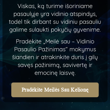
Viskas, ką turime išoriniame
pasaulyje yra vidinio atspindys,
todėl tik dirbant su vidiniu pasauliu
galime sulaukti pokyčių gyvenime.
Pradėkite „Meilė sau – Vidinio
Pasaulio Pažinimas“ mokymus
šiandien ir atrakinkite duris į gilų
savęs pažinimą, savivertę ir
emocinę laisvę.
Pradėkite Meilės Sau Kelionę