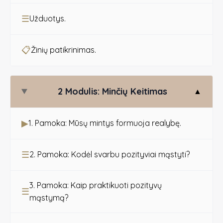
☰
Užduotys.
📋
Žinių patikrinimas.
2 Modulis: Minčių Keitimas
▲
▶
1. Pamoka: Mūsų mintys formuoja realybę.
☰
2. Pamoka: Kodėl svarbu pozityviai mąstyti?
3. Pamoka: Kaip praktikuoti pozityvų
☰
mąstymą?