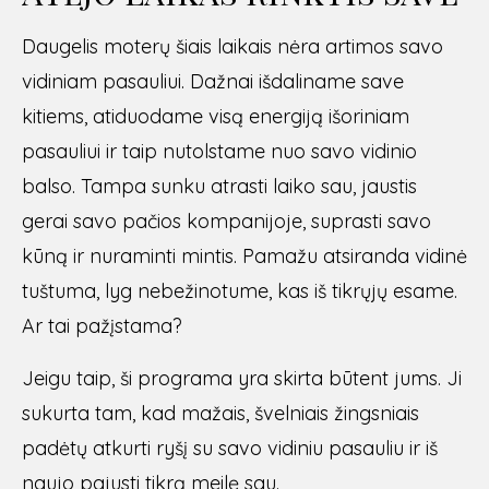
Daugelis moterų šiais laikais nėra artimos savo
vidiniam pasauliui. Dažnai išdaliname save
kitiems, atiduodame visą energiją išoriniam
pasauliui ir taip nutolstame nuo savo vidinio
balso. Tampa sunku atrasti laiko sau, jaustis
gerai savo pačios kompanijoje, suprasti savo
kūną ir nuraminti mintis. Pamažu atsiranda vidinė
tuštuma, lyg nebežinotume, kas iš tikrųjų esame.
Ar tai pažįstama?
Jeigu taip, ši programa yra skirta būtent jums. Ji
sukurta tam, kad mažais, švelniais žingsniais
padėtų atkurti ryšį su savo vidiniu pasauliu ir iš
naujo pajusti tikrą meilę sau.