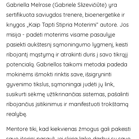
Gabriella Melrose (Gabrielė Slizevičiūtė) yra
sertifikuota saviugdos trenerė, bioenergetikė ir
knygos „Kaip Tapti Stipria Moterimi“ autorė. Jos
misija - padėti moterims visame pasaulyje
pasiekti aukštesnį sąmoningumo lygmenį, keisti
ribojantį mąstymą ir atrakinti duris į savo tikrąjį
potencialą. Gabriellos taikomi metodai padeda
mokinėms išmokti rinktis save, išsigryninti
gyvenimo tikslus, sąmoningai judėti jų link,
susikurti sėkmę užtikrinančias sistemas, pašalinti
ribojančius įsitikinimus ir manifestuoti trokštamą
realybę.
Mentorė tiki, kad kiekvienas žmogus gali pakeisti
savo išorinį pasaulį, jei skiria laiko darbui su savo