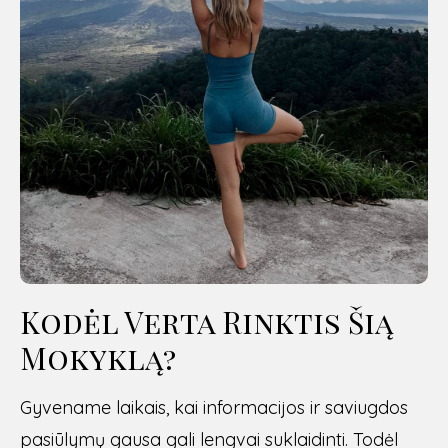
Kodėl Verta Rinktis Šią
Mokyklą?
Gyvename laikais, kai informacijos ir saviugdos
pasiūlymų gausa gali lengvai suklaidinti. Todėl