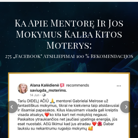
Ka Apie Mentorę Ir Jos
Mokymus Kalba Kitos
Moterys:
275 „Facebook" Atsiliepimai 100 % Rekomendacijos
chevron_left
chevron_right