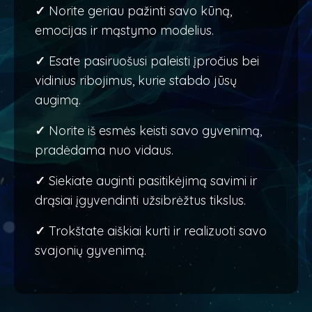
✓
Norite geriau pažinti savo kūną,
emocijas ir mąstymo modelius.
✓
Esate pasiruošusi paleisti įpročius bei
vidinius ribojimus, kurie stabdo jūsų
augimą.
✓
Norite iš esmės keisti savo gyvenimą,
pradėdama nuo vidaus.
✓
Siekiate auginti pasitikėjimą savimi ir
drąsiai įgyvendinti užsibrėžtus tikslus.
✓
Trokštate aiškiai kurti ir realizuoti savo
svajonių gyvenimą.