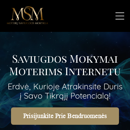
Saviugdos Mokymai
Moterims Internetu
Erdvė, Kurioje Atrakinsite Duris
į Savo Tikrąjį Potencialą!
Prisijunkite Prie Bendruomenės