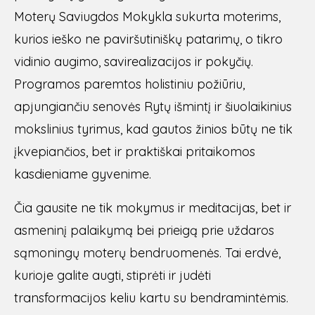
Moterų Saviugdos Mokykla sukurta moterims,
kurios ieško ne paviršutiniškų patarimų, o tikro
vidinio augimo, savirealizacijos ir pokyčių.
Programos paremtos holistiniu požiūriu,
apjungiančiu senovės Rytų išmintį ir šiuolaikinius
mokslinius tyrimus, kad gautos žinios būtų ne tik
įkvepiančios, bet ir praktiškai pritaikomos
kasdieniame gyvenime.
Čia gausite ne tik mokymus ir meditacijas, bet ir
asmeninį palaikymą bei prieigą prie uždaros
sąmoningų moterų bendruomenės. Tai erdvė,
kurioje galite augti, stiprėti ir judėti
transformacijos keliu kartu su bendramintėmis.