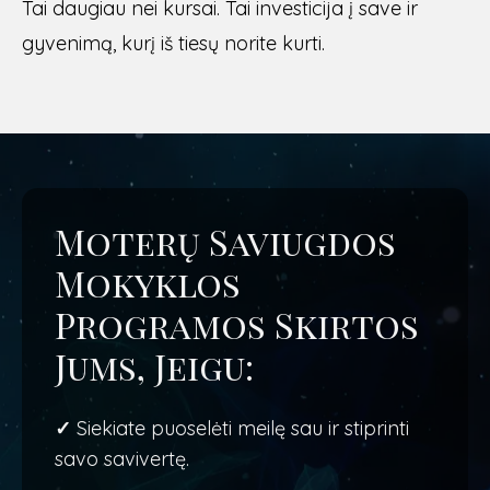
Tai daugiau nei kursai. Tai investicija į save ir
gyvenimą, kurį iš tiesų norite kurti.
Moterų Saviugdos
Mokyklos
Programos Skirtos
Jums, Jeigu:
✓
Siekiate puoselėti meilę sau ir stiprinti
savo savivertę.