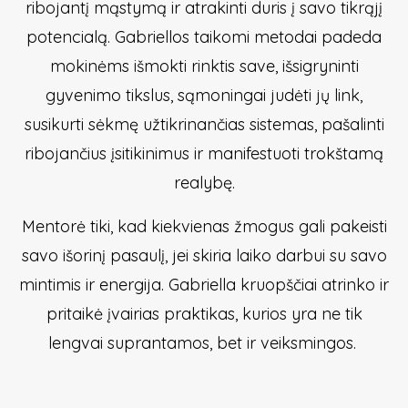
ribojantį mąstymą ir atrakinti duris į savo tikrąjį
potencialą. Gabriellos taikomi metodai padeda
mokinėms išmokti rinktis save, išsigryninti
gyvenimo tikslus, sąmoningai judėti jų link,
susikurti sėkmę užtikrinančias sistemas, pašalinti
ribojančius įsitikinimus ir manifestuoti trokštamą
realybę.
Mentorė tiki, kad kiekvienas žmogus gali pakeisti
savo išorinį pasaulį, jei skiria laiko darbui su savo
mintimis ir energija. Gabriella kruopščiai atrinko ir
pritaikė įvairias praktikas, kurios yra ne tik
lengvai suprantamos, bet ir veiksmingos.