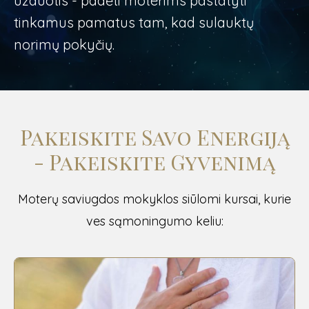
užduotis - padėti moterims pastatyti
tinkamus pamatus tam, kad sulauktų
norimų pokyčių.
Pakeiskite Savo Energiją
- Pakeiskite Gyvenimą
Moterų saviugdos mokyklos siūlomi kursai, kurie
ves sąmoningumo keliu: